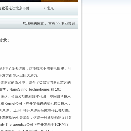
委走访北京市健
北京市健康保障协会深度参与医学健康类社团
您现在的位置：
首页
>>
专业知识
技术：
物制品方面取得了显著进展，这项技术不需要活细胞，可
开发方面显示出巨大潜力。
够模拟人体器官的微环境，结合了类器官与器官芯片的
组学
：NanoString Technologies 和 10x
基因表达、蛋白质功能和细胞代谢，空间组学技术
ink和 Kernel公司正在开发先进的脑机接口技术，
机系统，以治疗神经系统疾病或增强认知功能。
靶向并降解疾病相关蛋白，这是一种新型药物设计策
unity Therapeutics公司正在开发基于TCR的疗