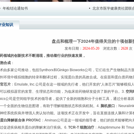
检结论通知书
北京市医学健康类社团联合党
专业知识
盘点和梳理一下2024年值得关注的十项创新
发布日期：
2024-05-20
浏览次数：
2628
次
药领域的创新技术不断涌现，推动着行业的快速发展，
胞合成
：
术由多家公司推动，包括Synthorx和Ginkgo Bioworks公司，它们在生产生
外环境中模拟细胞的转录和翻译过程，实现蛋白质的高效合成。在疫苗和蛋白质药物
官芯片
：Emulate, Inc.公司是在这一领域的先行者，他们开发的“人体芯片”能
可以模拟器官的发育、生理状态和功能，为临床前药物研发提供了新的平台。3.
空间
omics公司是空间组学技术的领导者，提供了全新的细胞和分子分析工具，通过分析
一个全面的生物信息图谱，有助于理解细胞状态和疾病机制。4.
脑机接口
：Neural
神经系统疾病并增强人类认知功能。这项技术正在开发中，旨在直接连接人脑和计算
蛋白降解嵌合体 PROTAC
：Arvinas公司是这一领域的领导者，他们的技术能够
过促进疾病相关蛋白的降解来治疗疾病。6.
TCR-T 细胞治疗
：Adaptimmune 和 Tm