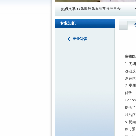
化党建引领协会
北京市健康保障协会第四届第五次常务理事会
年
热点文章：
专业知识
专业知识
生物医
1.
无细
这项技
以在体
2.
类器
优势，
Gen
提供了
以治疗
5.
靶向
略，通