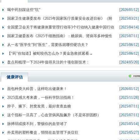
喝中药别踩这些“坑”
[2026/01/12]
国家卫生健康委发布《2025年国家医疗质量安全改进目标》（附
[2025/03/21]
全国爱卫会关于将健康体重管理行动等3个行动纳入健康中国行动
[2025/04/14]
国家卫健委发布《2025干细胞指南》：糖尿病、肾病等多种慢性
[2025/07/11]
从一名“医学生”到“医生”，需要练就哪些硬功夫？
[2025/06/12]
【“药”你知道】被蛇咬伤怎么办？黄金急救抓紧看→
[2025/06/12]
盘点和梳理一下2024年值得关注的十项创新技术：
[2024/05/20]
健康评估
面包种类大科普，这样吃出健康来！
[2026/01/12]
2025流感大考来袭，一份科学防治指南！
[2025/11/28]
脖子、腋下、肘窝发黑，最好查查血糖
[2025/07/11]
这个指标一旦高了，心血管病风险飙升（不是坏胆固醇）
[2025/07/11]
脉搏弱或摸不到，警惕你的血管堵了
[2025/05/14]
外卖用的塑料餐盒，悄悄在血管埋下炎症灶
[2025/05/27]