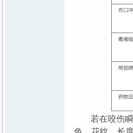
若在咬伤瞬间
色、花纹、长