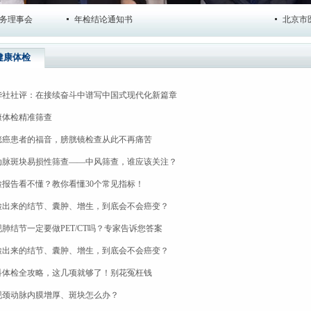
事会
年检结论通知书
北京市医学
健康体检
华社社评：在接续奋斗中谱写中国式现代化新篇章
康体检精准筛查
胱癌患者的福音，膀胱镜检查从此不再痛苦
动脉斑块易损性筛查——中风筛查，谁应该关注？
检报告看不懂？教你看懂30个常见指标！
检出来的结节、囊肿、增生，到底会不会癌变？
现肺结节一定要做PET/CT吗？专家告诉您答案
检出来的结节、囊肿、增生，到底会不会癌变？
科体检全攻略，这几项就够了！别花冤枉钱
现颈动脉内膜增厚、斑块怎么办？