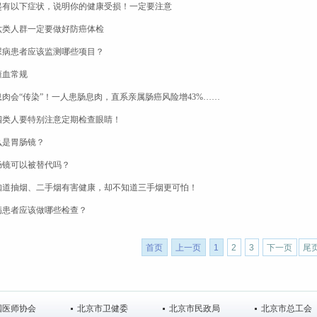
起有以下症状，说明你的健康受损！一定要注意
六类人群一定要做好防癌体检
尿病患者应该监测哪些项目？
懂血常规
息肉会“传染”！一人患肠息肉，直系亲属肠癌风险增43%……
四类人要特别注意定期检查眼睛！
么是胃肠镜？
肠镜可以被替代吗？
知道抽烟、二手烟有害健康，却不知道三手烟更可怕！
病患者应该做哪些检查？
首页
上一页
1
2
3
下一页
尾
国医师协会
北京市卫健委
北京市民政局
北京市总工会