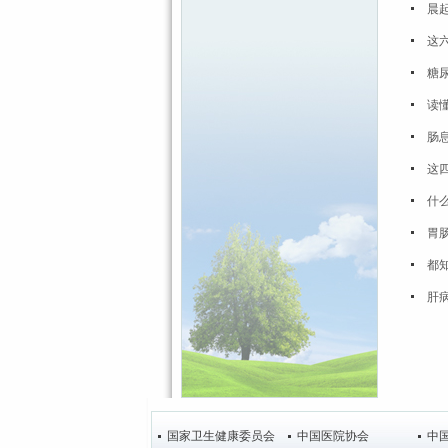
晨
这
糖
读
肠
这
什
胃
都
肝
国家卫生健康委员会
中国医院协会
中